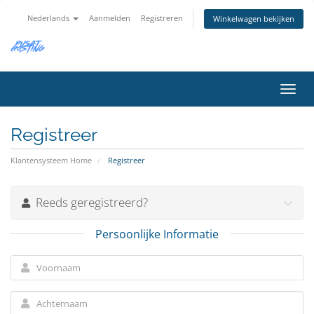
Nederlands
Aanmelden
Registreren
Winkelwagen bekijken
Navig
in-/u
Registreer
Klantensysteem Home
Registreer
Reeds geregistreerd?
Persoonlijke Informatie