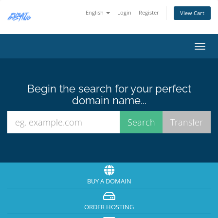
English
Login
Register
View Cart
Toggl
navig
Begin the search for your perfect
domain name...
BUY A DOMAIN
ORDER HOSTING