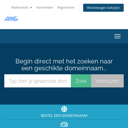
Nederlands
Aanmelden
Registreren
Winkelwagen bekijken
Navig
in-/u
Begin direct met het zoeken naar
een geschikte domeinnaam...
BESTEL EEN DOMEINNAAM