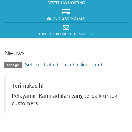
BESTEL UW HOSTING
BETALING UITVOEREN
HULP NODIG MET IETS ANDERS?
Nieuws
Selamat Data di Pusathosting.cloud !
sept 5e
Terimakasih!
Pelayanan Kami adalah yang terbaik untuk
customers.